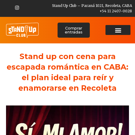
Stand Up Club – Paraná 1021, Recoleta, CABA
+54 11 2407-0028
Comprar
entradas
Stand up con cena para
escapada romántica en CABA:
el plan ideal para reír y
enamorarse en Recoleta