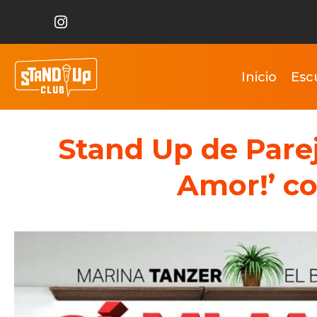
Inicio
Esc
Stand Up de Pareja
Amor!’ c