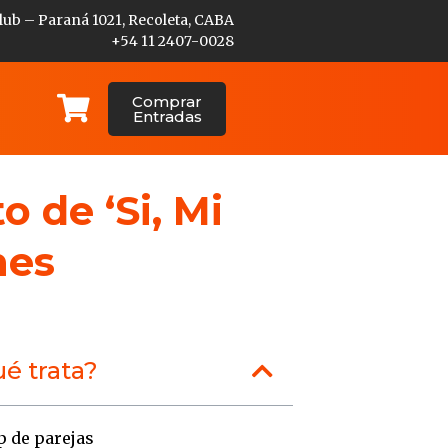
lub – Paraná 1021, Recoleta, CABA
+54 11 2407-0028
Comprar
Entradas
o de ‘Si, Mi
nes
é trata?
p de parejas