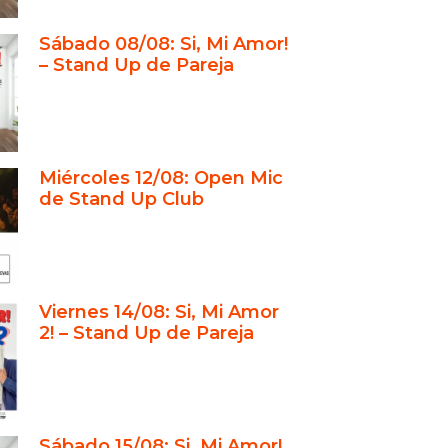
tores, comediantes y dueños del
Sábado 08/08: Si, Mi Amor!
Up Club
– Stand Up de Pareja
ción con Si, Mi Amor! 2
para todos los públicos
acio íntimo y exclusivo
gen: un club creado por
Miércoles 12/08: Open Mic
iantes
de Stand Up Club
 y la Escuela de Stand Up
para adultos, familias y eventos
ales
Viernes 14/08: Si, Mi Amor
ayectoria de prestigio en Buenos
2! – Stand Up de Pareja
e del stand up de parejas en
s Aires
 Amor!: pioneros en transformar
Sábado 15/08: Si, Mi Amor!