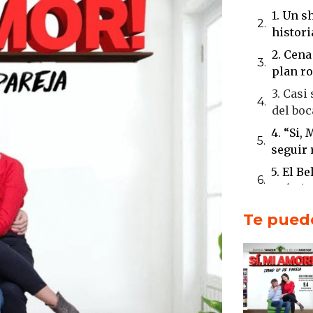
1. Un s
histori
2. Cena
plan ro
3. Casi
del boc
4. “Si,
seguir 
5. El B
química
Conclus
Te puede
sábado 
De pare
escena
La crea
Amor!