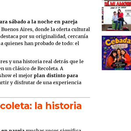
la vid
Cena,
Más de
para sábado a la noche en pareja
espec
Buenos Aires, donde la oferta cultural
destaca por su originalidad, cercanía
Si, M
 a quienes han probado de todo: el
la vid
El imp
públi
s y una historia real detrás que le
en un clásico de Recoleta. A
Un cl
 show el mejor
plan distinto para
Humor
artir y disfrutar de una experiencia
Concl
Bueno
oleta: la historia
 en pareja
muchas veces significa