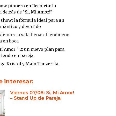
how pionero en Recoleta: la
a detrás de “Si, Mi Amor!”
 show: la fórmula ideal para un
mántico y divertido
 siempre a sala llena: el fenómeno
a en boca
 Mi Amor!” 2: un nuevo plan para
riendo en pareja
elga Kristof y Maio Tanzer: la
 detrás del éxito
ión: el mejor plan distinto para
 interesar:
a la noche en pareja
Viernes 07/08: Si, Mi Amor!
ja en la vida a dupla en el
– Stand Up de Pareja
rio
ción de un show pionero: Si, Mi