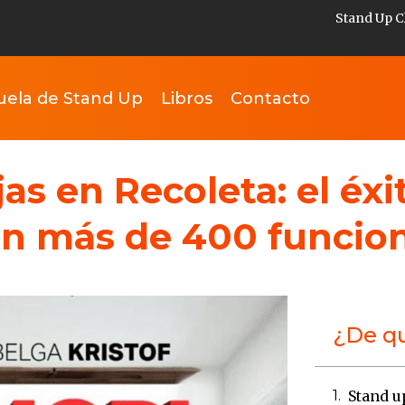
Stand Up C
uela de Stand Up
Libros
Contacto
s en Recoleta: el éxit
on más de 400 funcio
¿De qu
Stand u