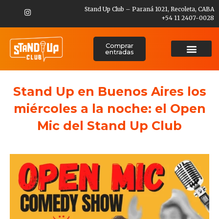
Stand Up Club – Paraná 1021, Recoleta, CABA
+54 11 2407-0028
Comprar
entradas
Stand Up en Buenos Aires los
miércoles a la noche: el Open
Mic del Stand Up Club