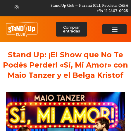
Stand Up Club – Paraná 1021, Recoleta, CABA
+54 11 2407-0028
Comprar
entradas
Stand Up: ¡El Show que No Te
Podés Perder! «Sí, Mi Amor» con
Maio Tanzer y el Belga Kristof