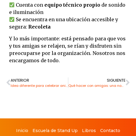
Cuenta con
equipo técnico propio
de sonido
e iluminación
Se encuentra en una ubicación accesible y
segura:
Recoleta
Y lo más importante: está pensado para que vos
y tus amigas se relajen, se rían y disfruten sin
preocuparse por la organización. Nosotros nos
encargamos de todo.
ANTERIOR
SIGUIENTE
Idea diferente para celebrar aniversario con humor: el Open Mic de Stand Up Club
Qué hacer con amigas: una noche de risas y cena en “Si, Mi Amor!” – Stand Up de Pareja
Inicio
Escuela de Stand Up
Libros
Contacto