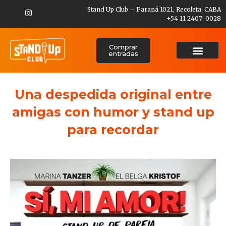
Stand Up Club – Paraná 1021, Recoleta, CABA
+54 11 2407-0028
Comprar
entradas
Una despedida original entre
amigas con humor y stand up
para recordar