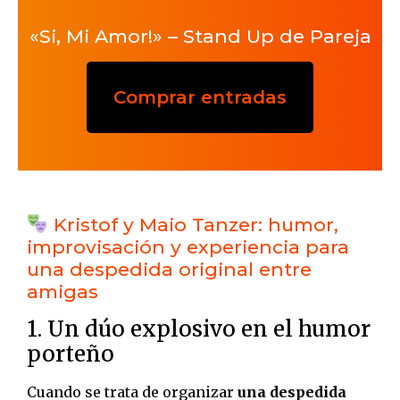
«Si, Mi Amor!» – Stand Up de Pareja
Comprar entradas
Kristof y Maio Tanzer: humor,
improvisación y experiencia para
una despedida original entre
amigas
1. Un dúo explosivo en el humor
porteño
Cuando se trata de organizar
una despedida