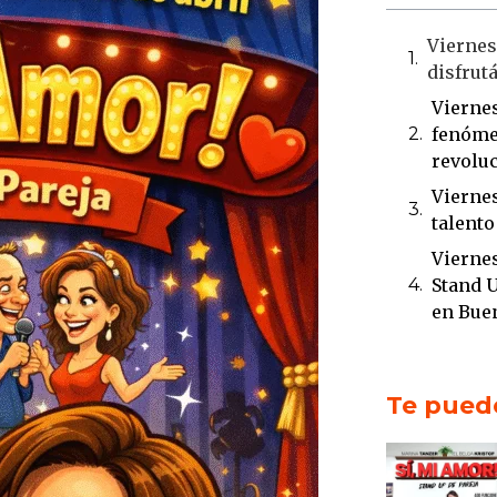
Viernes 
disfrut
Viernes
fenóme
revoluc
Viernes
talento
Viernes
Stand U
en Bue
Te puede