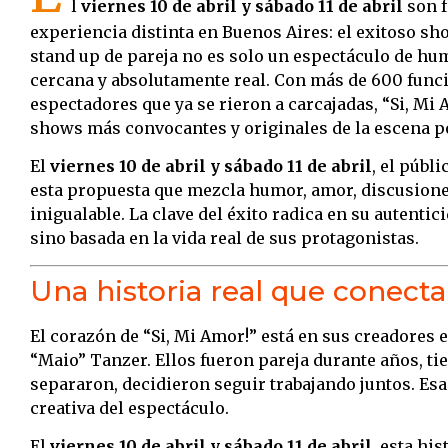
l
viernes 10 de abril y sábado 11 de abril
son f
experiencia distinta en Buenos Aires: el exitoso sh
stand up de pareja no es solo un espectáculo de hu
cercana y absolutamente real. Con más de 600 func
espectadores que ya se rieron a carcajadas, “Si, Mi
shows más convocantes y originales de la escena p
El
viernes 10 de abril y sábado 11 de abril
, el públ
esta propuesta que mezcla humor, amor, discusione
inigualable. La clave del éxito radica en su autentic
sino basada en la vida real de sus protagonistas.
Una historia real que conect
El corazón de “Si, Mi Amor!” está en sus creadores e
“Maio” Tanzer. Ellos fueron pareja durante años, ti
separaron, decidieron seguir trabajando juntos. Esa
creativa del espectáculo.
El
viernes 10 de abril y sábado 11 de abril
, esta hi