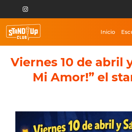
Inicio
Esc
Viernes 10 de abril y
Mi Amor!” el st