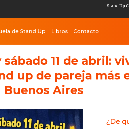
Stand Up C
uela de Stand Up
Libros
Contacto
 sábado 11 de abril: vi
and up de pareja más 
Buenos Aires
¿De qu