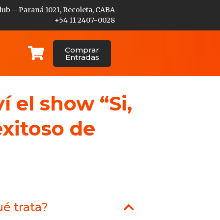
lub – Paraná 1021, Recoleta, CABA
+54 11 2407-0028
Comprar
Entradas
ví el show “Si,
exitoso de
é trata?