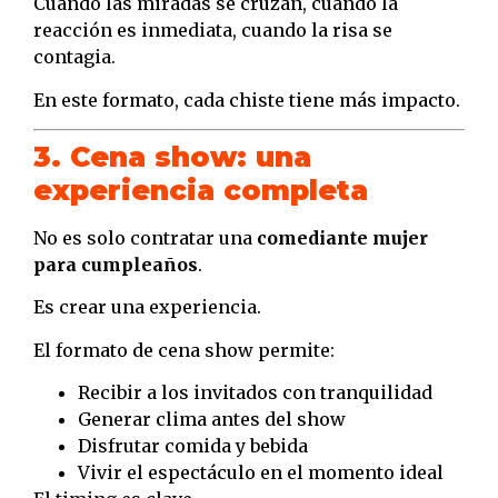
Cuando las miradas se cruzan, cuando la
reacción es inmediata, cuando la risa se
contagia.
En este formato, cada chiste tiene más impacto.
3. Cena show: una
experiencia completa
No es solo contratar una
comediante mujer
para cumpleaños
.
Es crear una experiencia.
El formato de cena show permite:
Recibir a los invitados con tranquilidad
Generar clima antes del show
Disfrutar comida y bebida
Vivir el espectáculo en el momento ideal