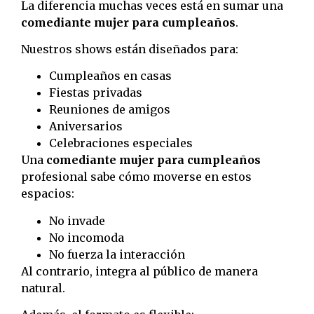
La diferencia muchas veces está en sumar una
comediante mujer para cumpleaños
.
Nuestros shows están diseñados para:
Cumpleaños en casas
Fiestas privadas
Reuniones de amigos
Aniversarios
Celebraciones especiales
Una
comediante mujer para cumpleaños
profesional sabe cómo moverse en estos
espacios:
No invade
No incomoda
No fuerza la interacción
Al contrario, integra al público de manera
natural.