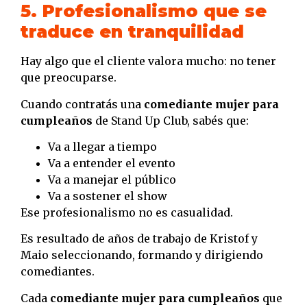
5. Profesionalismo que se
traduce en tranquilidad
Hay algo que el cliente valora mucho: no tener
que preocuparse.
Cuando contratás una
comediante mujer para
cumpleaños
de Stand Up Club, sabés que:
Va a llegar a tiempo
Va a entender el evento
Va a manejar el público
Va a sostener el show
Ese profesionalismo no es casualidad.
Es resultado de años de trabajo de Kristof y
Maio seleccionando, formando y dirigiendo
comediantes.
Cada
comediante mujer para cumpleaños
que