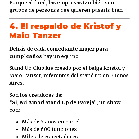
Porque al final, las empresas también son
grupos de personas que quieren pasarla bien.
4. El respaldo de Kristof y
Maio Tanzer
Detrás de cada
comediante mujer para
cumpleaños
hay un equipo.
Stand Up Club fue creado por el belga Kristof y
Maio Tanzer, referentes del stand up en Buenos
Aires.
Son los creadores de:
“Si, Mi Amor! Stand Up de Pareja”
, un show
con:
Más de 5 años en cartel
Más de 600 funciones
Miles de espectadores