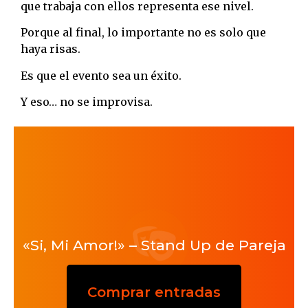
que trabaja con ellos representa ese nivel.
Porque al final, lo importante no es solo que
haya risas.
Es que el evento sea un éxito.
Y eso… no se improvisa.
«Si, Mi Amor!» – Stand Up de Pareja
Comprar entradas