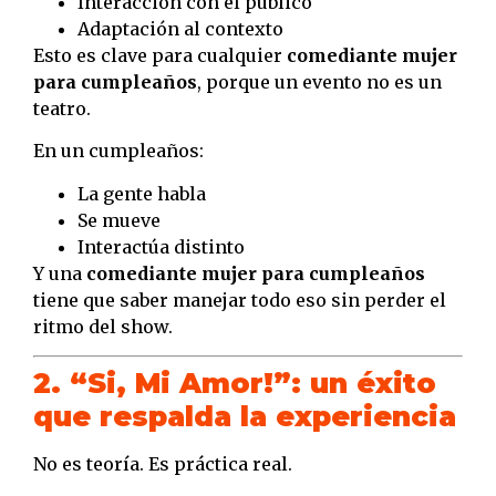
Interacción con el público
Adaptación al contexto
Esto es clave para cualquier
comediante mujer
para cumpleaños
, porque un evento no es un
teatro.
En un cumpleaños:
La gente habla
Se mueve
Interactúa distinto
Y una
comediante mujer para cumpleaños
tiene que saber manejar todo eso sin perder el
ritmo del show.
2. “Si, Mi Amor!”: un éxito
que respalda la experiencia
No es teoría. Es práctica real.