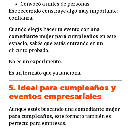
Convocó a miles de personas
Ese recorrido construye algo muy importante:
confianza.
Cuando elegís hacer tu evento con una
comediante mujer para cumpleaños
en este
espacio, sabés que estás entrando en un
circuito probado.
No es un experimento.
Es un formato que ya funciona.
5. Ideal para cumpleaños y
eventos empresariales
Aunque estés buscando una
comediante mujer
para cumpleaños
, este formato también es
perfecto para empresas.