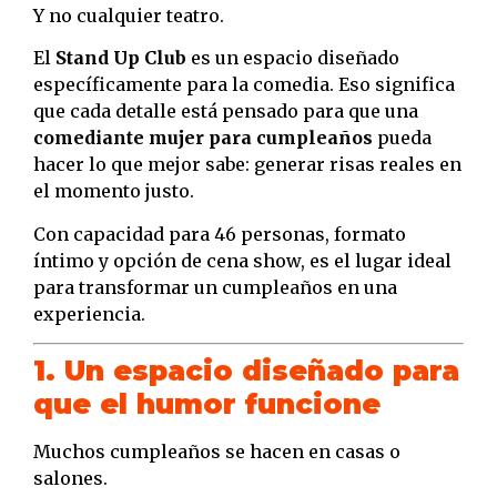
Y no cualquier teatro.
El
Stand Up Club
es un espacio diseñado
específicamente para la comedia. Eso significa
que cada detalle está pensado para que una
comediante mujer para cumpleaños
pueda
hacer lo que mejor sabe: generar risas reales en
el momento justo.
Con capacidad para 46 personas, formato
íntimo y opción de cena show, es el lugar ideal
para transformar un cumpleaños en una
experiencia.
1. Un espacio diseñado para
que el humor funcione
Muchos cumpleaños se hacen en casas o
salones.