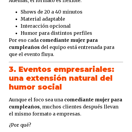
Además, el formato es flexible:
Shows de 20 a 40 minutos
Material adaptable
Interacción opcional
Humor para distintos perfiles
Por eso cada
comediante mujer para
cumpleaños
del equipo está entrenada para
que el evento fluya.
3. Eventos empresariales:
una extensión natural del
humor social
Aunque el foco sea una
comediante mujer para
cumpleaños
, muchos clientes después llevan
el mismo formato a empresas.
¿Por qué?