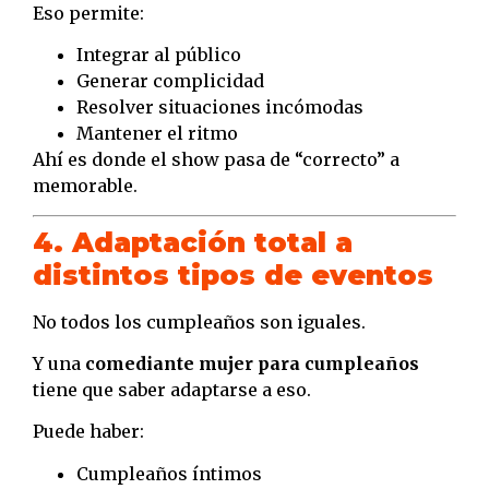
Eso permite:
Integrar al público
Generar complicidad
Resolver situaciones incómodas
Mantener el ritmo
Ahí es donde el show pasa de “correcto” a
memorable.
4. Adaptación total a
distintos tipos de eventos
No todos los cumpleaños son iguales.
Y una
comediante mujer para cumpleaños
tiene que saber adaptarse a eso.
Puede haber:
Cumpleaños íntimos