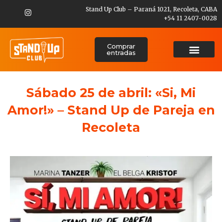
Stand Up Club – Paraná 1021, Recoleta, CABA
+54 11 2407-0028
Comprar
entradas
Sábado 25 de abril: «Si, Mi
Amor!» – Stand Up de Pareja en
Recoleta