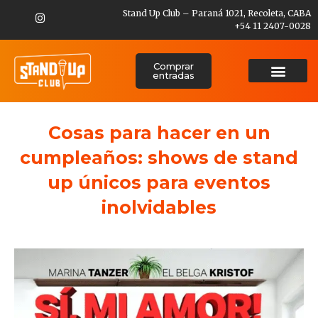
Stand Up Club – Paraná 1021, Recoleta, CABA
+54 11 2407-0028
Comprar
entradas
Cosas para hacer en un
cumpleaños: shows de stand
up únicos para eventos
inolvidables