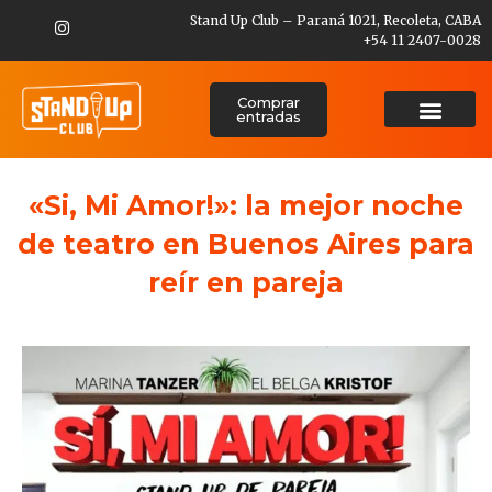
Stand Up Club – Paraná 1021, Recoleta, CABA
+54 11 2407-0028
Comprar
entradas
«Si, Mi Amor!»: la mejor noche
de teatro en Buenos Aires para
reír en pareja