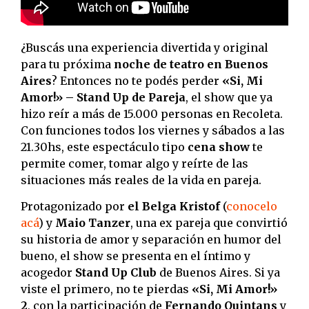
¿Buscás una experiencia divertida y original
para tu próxima
noche de teatro en Buenos
Aires
? Entonces no te podés perder
«Si, Mi
Amor!» – Stand Up de Pareja
, el show que ya
hizo reír a más de 15.000 personas en Recoleta.
Con funciones todos los viernes y sábados a las
21.30hs, este espectáculo tipo
cena show
te
permite comer, tomar algo y reírte de las
situaciones más reales de la vida en pareja.
Protagonizado por
el Belga Kristof
(
conocelo
acá
) y
Maio Tanzer
, una ex pareja que convirtió
su historia de amor y separación en humor del
bueno, el show se presenta en el íntimo y
acogedor
Stand Up Club
de Buenos Aires. Si ya
viste el primero, no te pierdas
«Si, Mi Amor!»
2
, con la participación de
Fernando Quintans
y