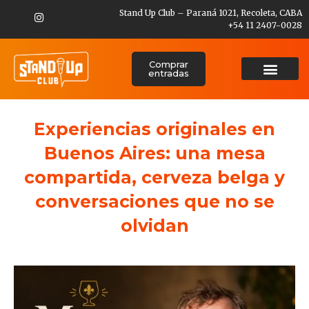
Stand Up Club – Paraná 1021, Recoleta, CABA
+54 11 2407-0028
Comprar
entradas
Experiencias originales en
Buenos Aires: una mesa
compartida, cerveza belga y
conversaciones que no se
olvidan