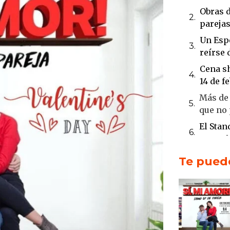
Obras d
parejas
Un Esp
reírse 
Cena sh
14 de 
Más de
que no 
El Stan
San Val
Fernan
Te puede
Tanzer
experie
Reírse 
regalo 
Ideal p