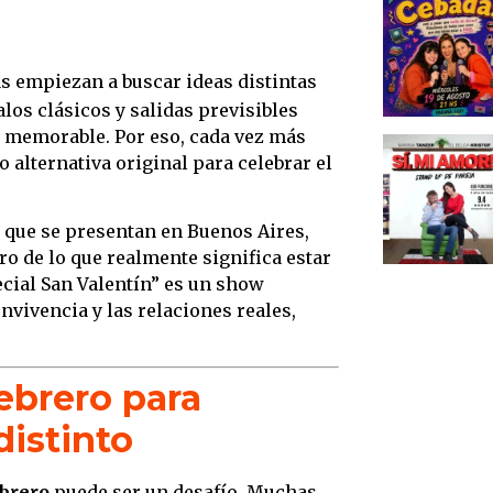
su pro
La exp
centra
s empiezan a buscar ideas distintas
los clásicos y salidas previsibles
Por qu
 memorable. Por eso, cada vez más
en las
 alternativa original para celebrar el
Un se
argen
que se presentan en Buenos Aires,
Risa, 
ro de lo que realmente significa estar
compa
ecial San Valentín” es un show
Un cl
nvivencia y las relaciones reales,
Bueno
Capac
ampli
febrero para
Forma
distinto
solo t
El lug
ebrero
puede ser un desafío. Muchas