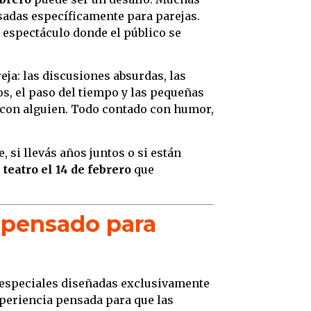
parej
sadas específicamente para parejas.
Traye
n espectáculo donde el público se
pareja
Un esp
eja: las discusiones absurdas, las
os, el paso del tiempo y las pequeñas
Curso
 con alguien. Todo contado con humor,
comu
Por qu
teatro
, si llevás años juntos o si están
 teatro el 14 de febrero
que
El pú
exper
Un pla
 pensado para
Valent
Stand
desde
s especiales diseñadas exclusivamente
Más p
xperiencia pensada para que las
Kristo