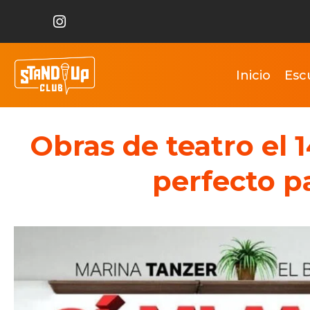
Inicio
Esc
Obras de teatro el 1
perfecto p