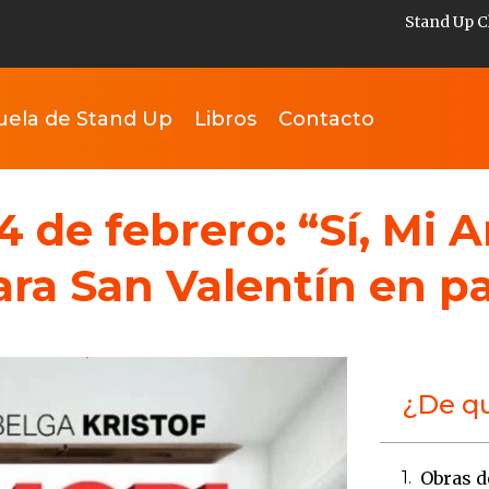
Stand Up C
uela de Stand Up
Libros
Contacto
4 de febrero: “Sí, Mi 
ara San Valentín en pa
¿De qu
Obras de