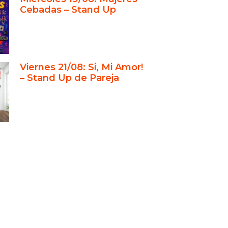
puesta
Cebadas – Stand Up
eriencia del público como eje
l
é su trabajo marca la diferencia
 obras de teatro el 14 de febrero
Viernes 21/08: Si, Mi Amor!
– Stand Up de Pareja
llo propio dentro de la comedia
tina
identificación y experiencia
rtida
ub de comedia referente en
s Aires
idad reducida, experiencia
ficada
to cena show: mucho más que
eatro
ar ideal para San Valentín en