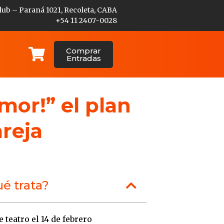
lub – Paraná 1021, Recoleta, CABA
+54 11 2407-0028
Comprar
Entradas
Amor!” el plan
reja
é trata?
 teatro el 14 de febrero