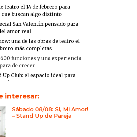
e teatro el 14 de febrero para
 que buscan algo distinto
ecial San Valentín pensado para
del amor real
ow: una de las obras de teatro el
febrero más completas
 600 funciones y una experiencia
para de crecer
d Up Club: el espacio ideal para
entín
do Quintans y Marina “Maio”
 interesar:
: humor de pareja con
ncia real
Sábado 08/08: Si, Mi Amor!
– Stand Up de Pareja
de la convivencia: el verdadero
de San Valentín
ara parejas nuevas, largas y en