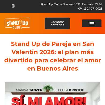
Stand Up Club – Paraná 1021, Recoleta, CABA
+54 11 2407-0028
Comprar
entradas
Stand Up de Pareja en San
Valentin 2026: el plan más
divertido para celebrar el amor
en Buenos Aires