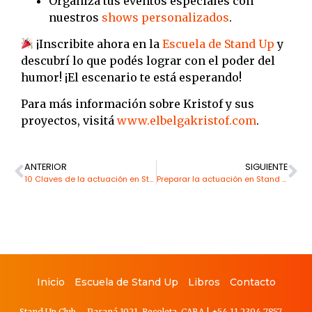
Organizá tus eventos especiales con
nuestros
shows personalizados
.
¡Inscribite ahora en la
Escuela de Stand Up
y
descubrí lo que podés lograr con el poder del
humor! ¡El escenario te está esperando!
Para más información sobre Kristof y sus
proyectos, visitá
www.elbelgakristof.com
.
ANTERIOR
SIGUIENTE
10 Claves de la actuación en Stand Up
Preparar la actuación en Stand Up
Inicio
Escuela de Stand Up
Libros
Contacto
Stand Up Club – Paraná 1021, Recoleta, CABA
|
+54 11 2394 7857.
–